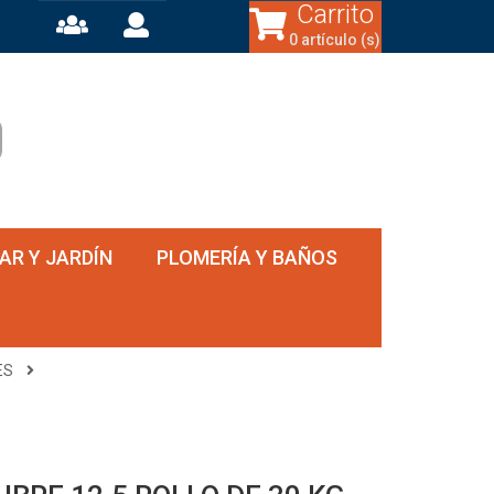
Carrito
0 artículo (s)
AR Y JARDÍN
PLOMERÍA Y BAÑOS
ES