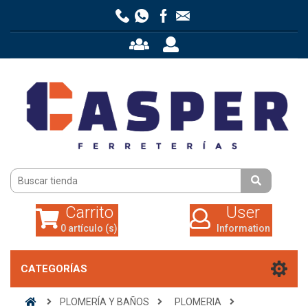
Carrito
User
0 artículo (s)
Information
Carrito
User
0 artículo (s)
Information
CATEGORÍAS
PLOMERÍA Y BAÑOS
PLOMERIA