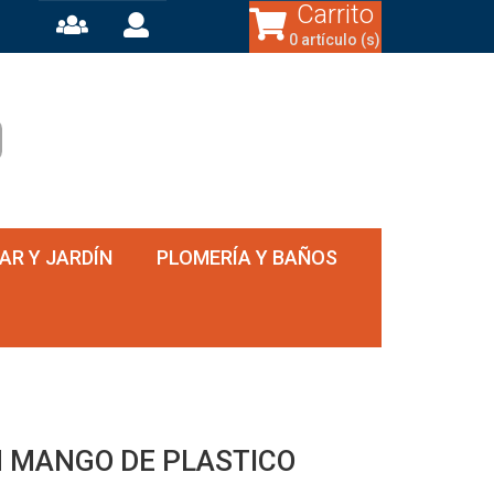
Carrito
0 artículo (s)
AR Y JARDÍN
PLOMERÍA Y BAÑOS
N MANGO DE PLASTICO