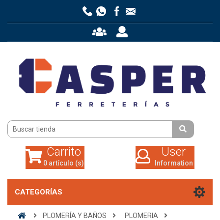
Carrito
User
0 artículo (s)
Information
Carrito
User
0 artículo (s)
Information
CATEGORÍAS
PLOMERÍA Y BAÑOS
PLOMERIA