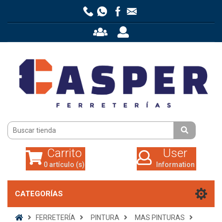
Carrito
User
0 artículo (s)
Information
Carrito
User
0 artículo (s)
Information
CATEGORÍAS
FERRETERÍA
PINTURA
MAS PINTURAS