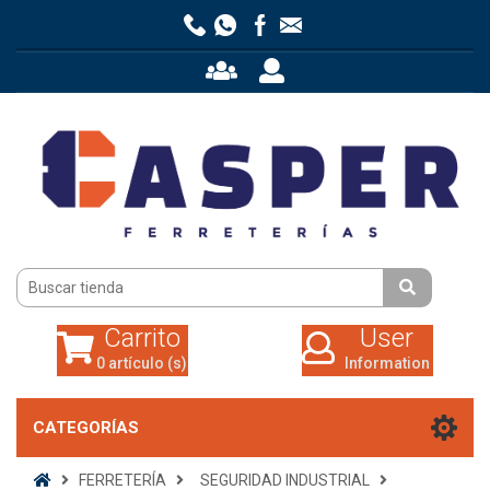
Carrito
User
0 artículo (s)
Information
Carrito
User
0 artículo (s)
Information
CATEGORÍAS
FERRETERÍA
SEGURIDAD INDUSTRIAL