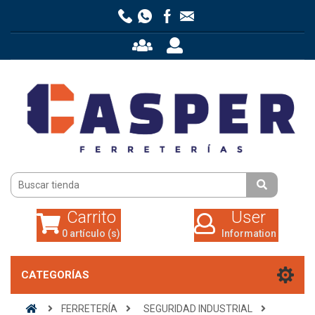
Carrito
User
0 artículo (s)
Information
Carrito
User
0 artículo (s)
Information
CATEGORÍAS
FERRETERÍA
SEGURIDAD INDUSTRIAL