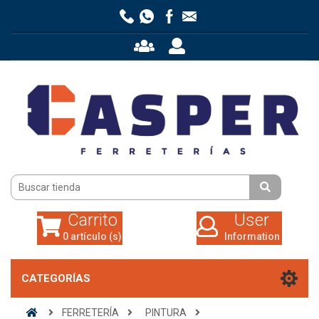
Carrito
User
0 artículo (s)
Information
Carrito
User
0 artículo (s)
Information
CATEGORÍAS
FERRETERÍA
PINTURA