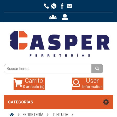
Carrito
User
0 artículo (s)
Information
Carrito
User
0 artículo (s)
Information
CATEGORÍAS
FERRETERÍA
PINTURA