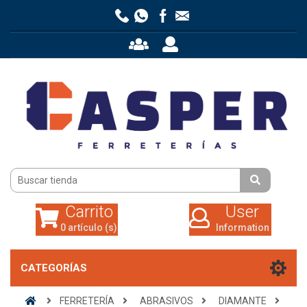
Carrito
User
0 artículo (s)
Information
Carrito
User
0 artículo (s)
Information
CATEGORÍAS
FERRETERÍA
ABRASIVOS
DIAMANTE