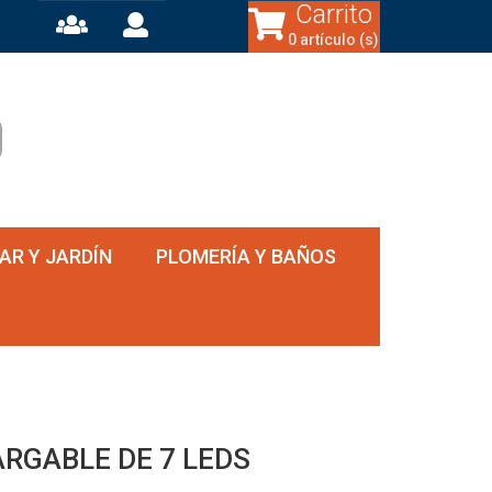
Carrito
0 artículo (s)
AR Y JARDÍN
PLOMERÍA Y BAÑOS
RGABLE DE 7 LEDS