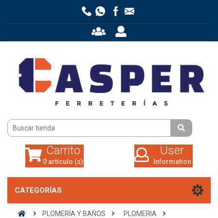
Carrito
User
0 artículo (s)
Information
Carrito
User
0 artículo (s)
Information
CATEGORÍAS
PLOMERÍA Y BAÑOS
PLOMERIA