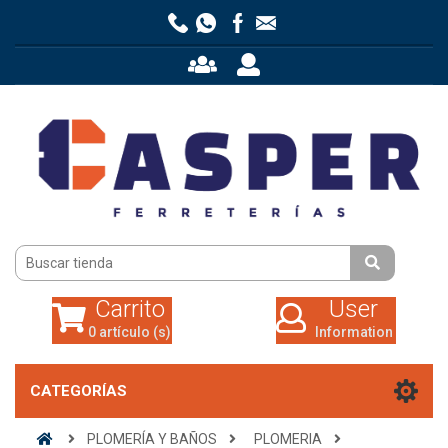
Carrito
User
0 artículo (s)
Information
Carrito
User
0 artículo (s)
Information
CATEGORÍAS
PLOMERÍA Y BAÑOS
PLOMERIA