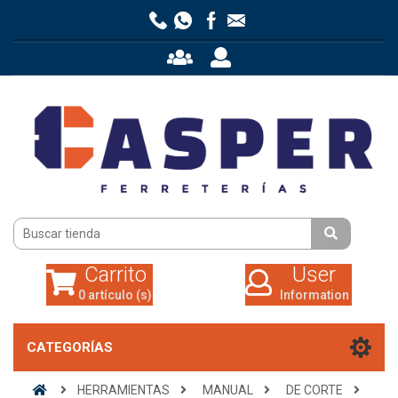
Carrito
User
0 artículo (s)
Information
Carrito
User
0 artículo (s)
Information
CATEGORÍAS
HERRAMIENTAS
MANUAL
DE CORTE