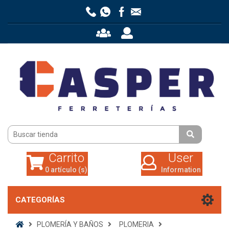
Carrito
User
0 artículo (s)
Information
Carrito
User
0 artículo (s)
Information
CATEGORÍAS
PLOMERÍA Y BAÑOS
PLOMERIA