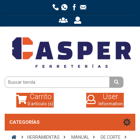
Carrito
User
0 artículo (s)
Information
Carrito
User
0 artículo (s)
Information
CATEGORÍAS
HERRAMIENTAS
MANUAL
DE CORTE