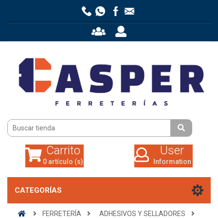
Carrito
User
0 artículo (s)
Information
Carrito
User
0 artículo (s)
Information
CATEGORÍAS
FERRETERÍA
ADHESIVOS Y SELLADORES