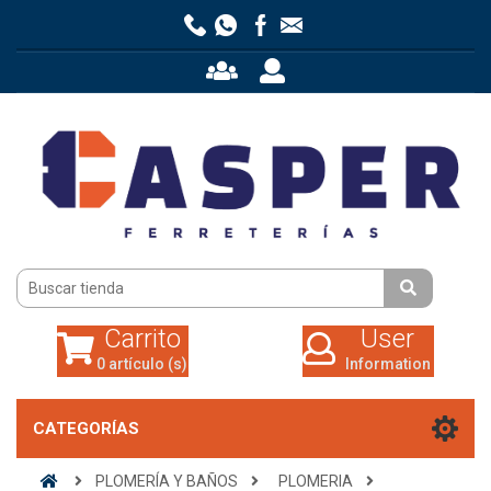
Carrito
User
0 artículo (s)
Information
Carrito
User
0 artículo (s)
Information
CATEGORÍAS
PLOMERÍA Y BAÑOS
PLOMERIA