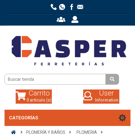
Carrito
User
0 artículo (s)
Information
Carrito
User
0 artículo (s)
Information
CATEGORÍAS
PLOMERÍA Y BAÑOS
PLOMERIA