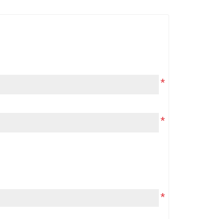
*
*
*