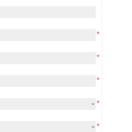
*
*
*
*
*