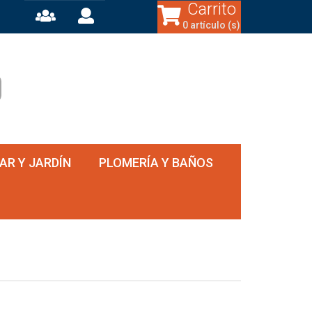
Carrito
0 artículo (s)
AR Y JARDÍN
PLOMERÍA Y BAÑOS