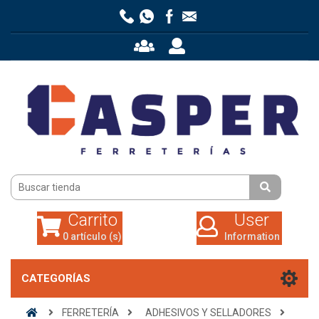
Carrito
User
0 artículo (s)
Information
Carrito
User
0 artículo (s)
Information
CATEGORÍAS
FERRETERÍA
ADHESIVOS Y SELLADORES