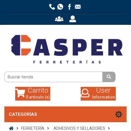
Carrito
User
0 artículo (s)
Information
Carrito
User
0 artículo (s)
Information
CATEGORÍAS
FERRETERÍA
ADHESIVOS Y SELLADORES