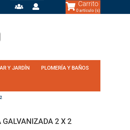
Carrito
0 artículo (s)
AR Y JARDÍN
PLOMERÍA Y BAÑOS
2
 GALVANIZADA 2 X 2