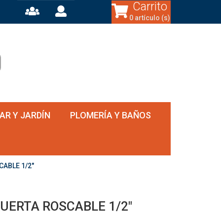
Carrito
0 artículo (s)
AR Y JARDÍN
PLOMERÍA Y BAÑOS
ABLE 1/2"
UERTA ROSCABLE 1/2"